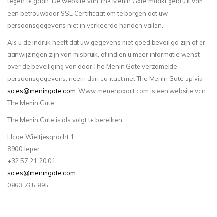
tegen te gaan. De website van The Menin Gate maakt gebruik van
een betrouwbaar SSL Certificaat om te borgen dat uw
persoonsgegevens niet in verkeerde handen vallen.
Als u de indruk heeft dat uw gegevens niet goed beveiligd zijn of er
aanwijzingen zijn van misbruik, of indien u meer informatie wenst
over de beveiliging van door The Menin Gate verzamelde
persoonsgegevens, neem dan contact met The Menin Gate op via
sales@meningate.com
. Www.menenpoort.com is een website van
The Menin Gate.
The Menin Gate is als volgt te bereiken:
Hoge Wieltjesgracht 1
8900 Ieper
+32 57 21 20 01
sales@meningate.com
0863.765.895